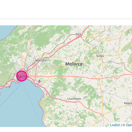
Leaflet
| ©
Ope