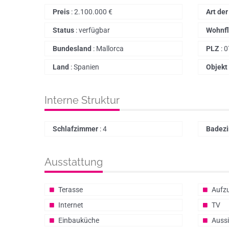
Preis
:
2.100.000
€
Art de
Status
:
verfügbar
Wohnf
Bundesland
:
Mallorca
PLZ
:
0
Land
:
Spanien
Objekt
Interne Struktur
Schlafzimmer
:
4
Badez
Ausstattung
Terasse
Aufz
Internet
TV
Einbauküche
Auss