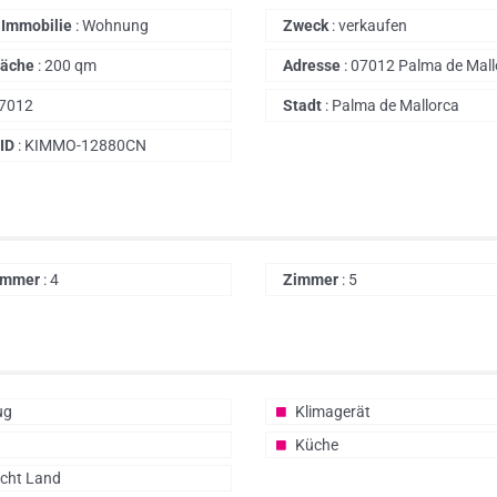
r Immobilie
:
Wohnung
Zweck
:
verkaufen
läche
:
200 qm
Adresse
:
07012 Palma de Mall
7012
Stadt
:
Palma de Mallorca
 ID
:
KIMMO-12880CN
immer
:
4
Zimmer
:
5
ug
Klimagerät
Küche
icht Land