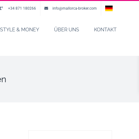
+34 871 180266
info@mallorca-broker.com
FSTYLE & MONEY
ÜBER UNS
KONTAKT
en