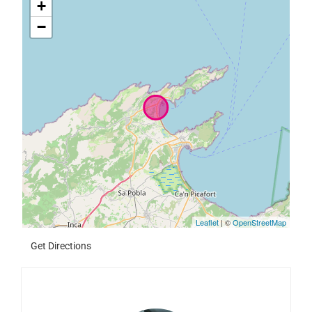
+
−
Leaflet
| ©
OpenStreetMap
Get Directions