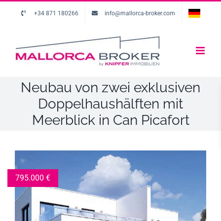
+34 871 180266
info@mallorca-broker.com
Neubau von zwei exklusiven
Doppelhaushälften mit
Meerblick in Can Picafort
795.000
€