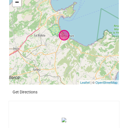
−
Leaflet
| ©
OpenStreetMap
Get Directions